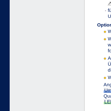
f
U
Optio
W
W
w
f
A
Ü
d
W
Ang
Um
Qua
LE