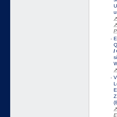
U
u
P
E
Q
/
s
W
V
L
E
Z
(
E