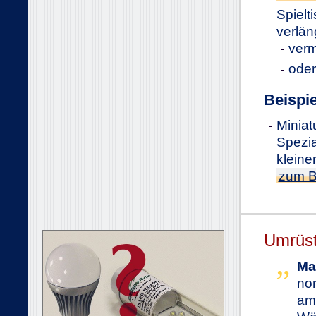
Spielt
verlän
verm
oder
Beispie
Miniat
Spezia
kleine
zum B
Umrüst
Ma
nor
am