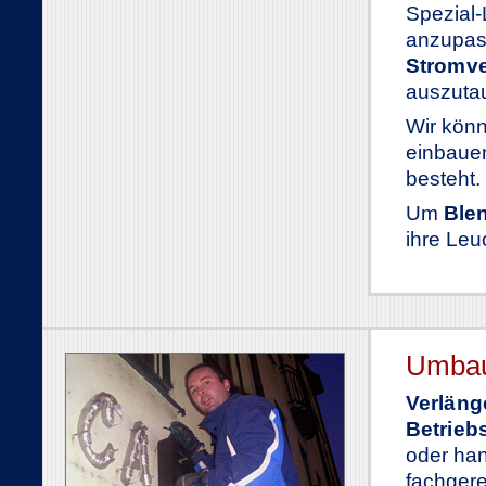
Spezial
anzupas
Stromv
auszuta
Wir könn
einbauen
besteht.
Um
Ble
ihre Leu
Umbau
Verläng
Betrieb
oder han
fachger