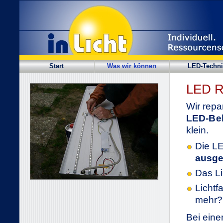
Start
Was wir können
LED-Techni
LED R
Wir repa
LED-Be
klein.
Die LE
ausge
Das Li
Lichtf
mehr?
Bei eine