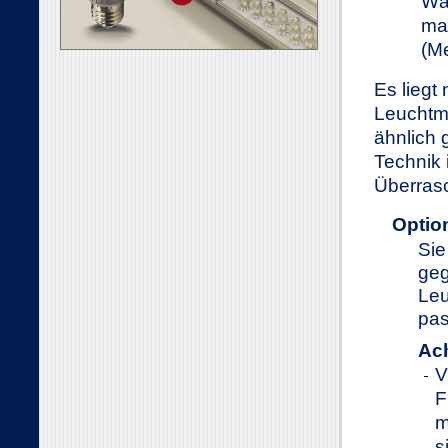
Wä
man
(Me
Es liegt
Leuchtmi
ähnlich 
Technik
Überras
Optio
Sie
geg
Leu
pas
Ac
V
F
m
s