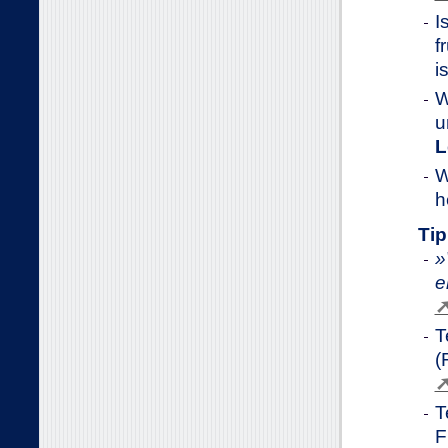
I
f
i
W
u
L
W
h
Ti
e
T
(
T
F