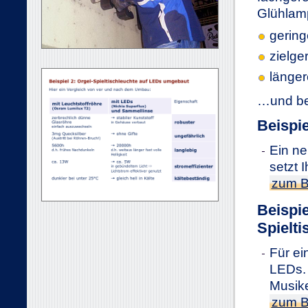
Glühlam
gering
zielge
länger
…und b
Beispi
Ein ne
setzt 
zum B
Beispie
Spielti
Für ei
LEDs. 
Musike
zum B